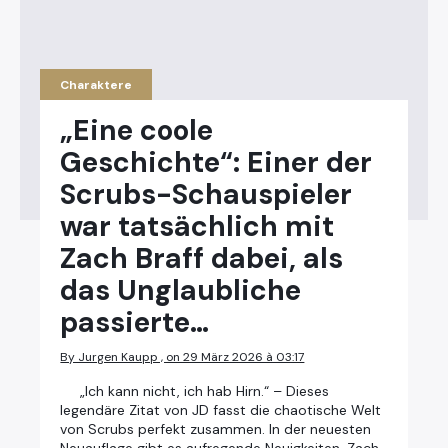
Charaktere
„Eine coole
Geschichte“: Einer der
Scrubs-Schauspieler
war tatsächlich mit
Zach Braff dabei, als
das Unglaubliche
passierte…
By Jurgen Kaupp , on 29 März 2026 à 03:17
„Ich kann nicht, ich hab Hirn.“ – Dieses
legendäre Zitat von JD fasst die chaotische Welt
von Scrubs perfekt zusammen. In der neuesten