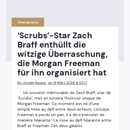
Search
for:
Charaktere
‘Scrubs’-Star Zach
Braff enthüllt die
witzige Überraschung,
die Morgan Freeman
für ihn organisiert hat
By Jurgen Kaupp , on 13 März 2026 à 03:17
Un souvenir mémorable de Zach Braff, star de
‘Scrubs’, met en lumière l’humour unique de
Morgan Freeman. Ce moment est né d’une
simple mise au défi entre deux acteurs. Lorsque
Freeman a perdu un pari, il a dû s’exécuter de
manière hilarante ! La mise au défi hilarante entre
Braff et Freeman Ces deux géants…