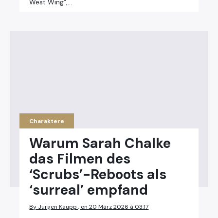
West Wing”,…
Charaktere
Warum Sarah Chalke
das Filmen des
‘Scrubs’-Reboots als
‘surreal’ empfand
By Jurgen Kaupp , on 20 März 2026 à 03:17