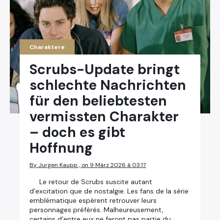
Charaktere
Scrubs-Update bringt
schlechte Nachrichten
für den beliebtesten
vermissten Charakter
– doch es gibt
Hoffnung
By Jurgen Kaupp , on 9 März 2026 à 03:17
Le retour de Scrubs suscite autant
d’excitation que de nostalgie. Les fans de la série
emblématique espèrent retrouver leurs
personnages préférés. Malheureusement,
certains d’entre eux ne feront pas partie du