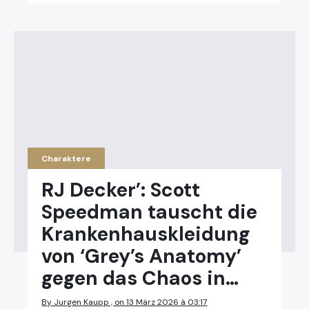
Charaktere
RJ Decker’: Scott
Speedman tauscht die
Krankenhauskleidung
von ‘Grey’s Anatomy’
gegen das Chaos in…
By Jurgen Kaupp , on 13 März 2026 à 03:17