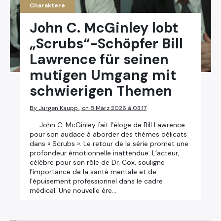
Charaktere
John C. McGinley lobt
„Scrubs“-Schöpfer Bill
Lawrence für seinen
mutigen Umgang mit
schwierigen Themen
By Jurgen Kaupp , on 8 März 2026 à 03:17
John C. McGinley fait l’éloge de Bill Lawrence
pour son audace à aborder des thèmes délicats
dans « Scrubs ». Le retour de la série promet une
profondeur émotionnelle inattendue. L’acteur,
célèbre pour son rôle de Dr. Cox, souligne
l’importance de la santé mentale et de
l’épuisement professionnel dans le cadre
médical. Une nouvelle ère…