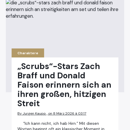
Charaktere
„Scrubs“-Stars Zach
Braff und Donald
Faison erinnern sich an
ihren großen, hitzigen
Streit
By Jurgen Kaupp , on 8 März 2026 à 03:17
“Ich kann nicht, ich hab Hirn.” Mit diesen
Worten beginnt oft ein klassischer Moment in