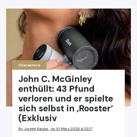
Charaktere
John C. McGinley
enthüllt: 43 Pfund
verloren und er spielte
sich selbst in ‚Rooster‘
(Exklusiv
By Jurgen Kaupp , on 10 März 2026 à 03:17