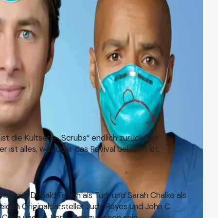
t die Kultserie „Scrubs“ endlich zurück. Die
r ist alles, was über das Revival bekannt ist.
mmen mit Donald Faison als Turk und Sarah Chalke als
 beiden Originaldarsteller Judy Reyes und John C.
Carla und Dr. Perry Cox zu sehen sein.