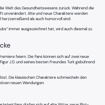
in die Welt des Gesundheitswesens zurück. Während die
haft unverändert. Alte und neue Charaktere werden
herzzerreißend als auch humorvoll sind.
ubs“ immer ausgezeichnet hat, wird auch diesmal zu
ücke
remiere feiern. Die Fans können sich auf zwei neue
 Figur J.D. und seines besten Freundes Turk gebührend
löst. Die klassischen Charaktere schmeicheln den
eativen neuen Wendungen.
ten! Fans dürfen sich auf alte Witze, neue Plot-