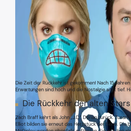
Die Zeit der Rückkehr ist gekommen! Nach 15 Jahren is
Erwartungen sind hoch und die Nostalgie sitzt tief. Hie
Die Rückkehr der alten Stars
Zach Braff kehrt als John „J.D.“ Dorian zurück. Zusa
Elliot bilden sie erneut das Herzstück der Serie. Die
McGinley werden ebenfalls auftreten. Sie werden als 