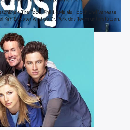
chio als The Todd, Phill Lewis als Hooch und Vanessa
l Kim Booster wird als Dr. Park das Team unterstützen.