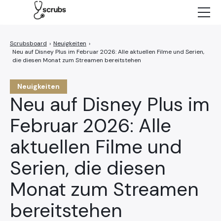
Neuigkeiten
Charaktere
›
Neuigkeiten
›
Neu auf Disney Plus im Februar 2026: Alle aktuellen Filme und Serien,
Episoden
die diesen Monat zum Streamen bereitstehen
NETFLIX
Neuigkeiten
Neu auf Disney Plus im
Februar 2026: Alle
aktuellen Filme und
Serien, die diesen
Monat zum Streamen
bereitstehen