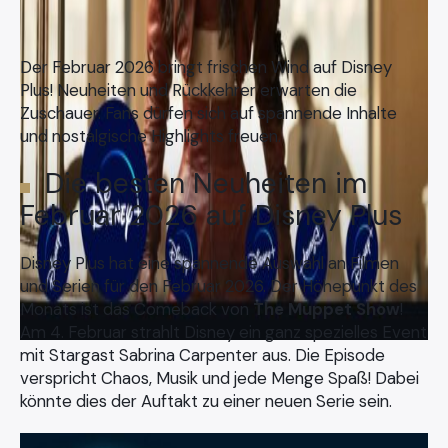
Der Februar 2026 bringt frischen Wind auf Disney
Plus! Neuheiten und Rückkehrer erwarten die
Zuschauer. Fans dürfen sich auf spannende Inhalte
und nostalgische Highlights freuen.
Die besten Neuheiten im
Februar 2026 auf Disney Plus
Disney Plus hat eine spannende Auswahl an Filmen
und Serien für den Februar 2026. Der Höhepunkt des
Monats ist das Comeback von
The Muppet Show
!
Am 4. Februar strahlt Disney ein ganz spezielles Event
mit Stargast Sabrina Carpenter aus. Die Episode
verspricht Chaos, Musik und jede Menge Spaß! Dabei
könnte dies der Auftakt zu einer neuen Serie sein.