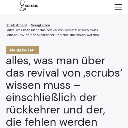
Neuigkeiten
Charaktere
›
Neuigkeiten
›
alles, was man über das revival von ‚scrubs‘ wissen muss –
Episoden
einschließlich der rückkehrer und der, die fehlen werden
NETFLIX
Neuigkeiten
alles, was man über
das revival von ‚scrubs‘
wissen muss –
einschließlich der
rückkehrer und der,
die fehlen werden