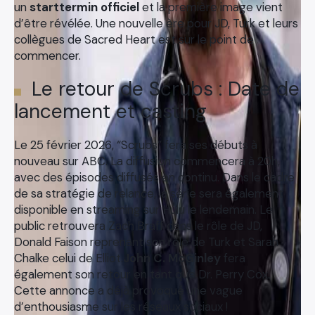
un
starttermin officiel
et la première image vient
d’être révélée. Une nouvelle ère pour JD, Turk et leurs
collègues de Sacred Heart est sur le point de
commencer.
Le retour de Scrubs : Date de
lancement et casting
Le 25 février 2026, “Scrubs” fera ses débuts à
nouveau sur ABC. La diffusion commencera à 20h,
avec des épisodes diffusés en continu. Dans le cadre
de sa stratégie de relance, la série sera également
disponible en streaming sur Hulu le lendemain. Le
public retrouvera Zach Braff dans le rôle de JD,
Donald Faison reprenant son rôle de Turk et Sarah
Chalke celui de Elliot.
John C. McGinley
fera
également son retour en tant que Dr. Perry Cox.
Cette annonce a déjà provoqué une vague
d’enthousiasme sur les réseaux sociaux !