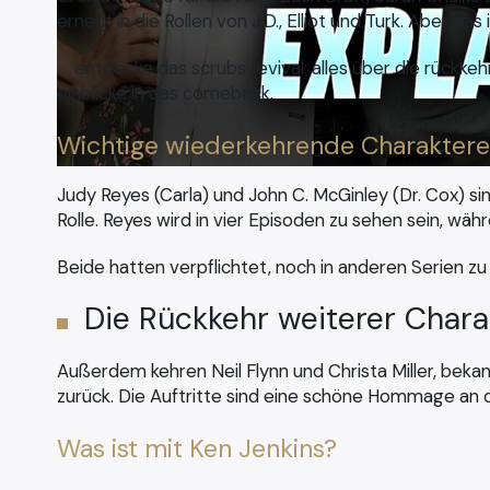
erneut in die Rollen von J.D., Elliot und Turk. Aber das 
Wichtige wiederkehrende Charaktere
Judy Reyes (Carla) und John C. McGinley (Dr. Cox) sin
Rolle. Reyes wird in vier Episoden zu sehen sein, wä
Beide hatten verpflichtet, noch in anderen Serien zu 
Die Rückkehr weiterer Chara
Außerdem kehren Neil Flynn und Christa Miller, bekan
zurück. Die Auftritte sind eine schöne Hommage an 
Was ist mit Ken Jenkins?