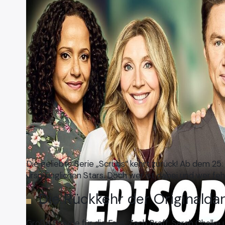
Die geliebte Serie „Scrubs“ kehrt zurück! Ab dem 25. 
ursprünglichen Stars. Doch wer ist dabei und wer feh
Die Rückkehr der Originaldar
Große Freude für die Fans: Zach Braff, Sarah Chalke 