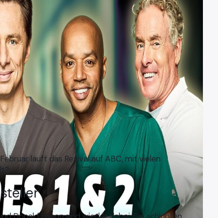
Februar läuft das Revival auf ABC, mit vielen
lt?
steller
und Donald Faison sind wieder dabei. Sie schlüpfen