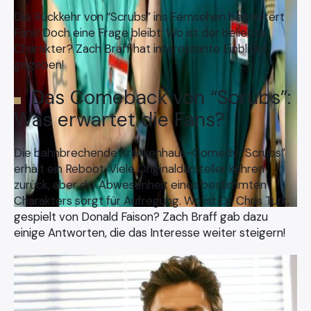
Die Rückkehr von “Scrubs” ins Fernsehen begeistert
Fans! Doch eine Frage bleibt: Wo ist der beliebte
Charakter? Zach Braff hat interessante Einblicke
gegeben!
Das Comeback von “Scrubs”:
Was erwartet die Fans?
Die bahnbrechende Krankenhaus-Comedy “Scrubs”
erhält ein Reboot. Viele Originaldarsteller kehren
zurück, aber die Abwesenheit eines bestimmten
Charakters sorgt für Aufregung. Wo ist Dr. Chris Turk,
gespielt von Donald Faison? Zach Braff gab dazu
einige Antworten, die das Interesse weiter steigern!